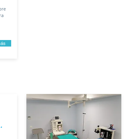
bre
ra
más