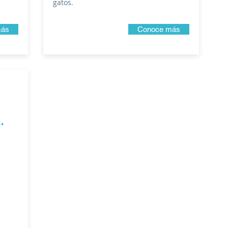
gatos.
más
Conoce más