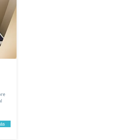
bre
al
ás