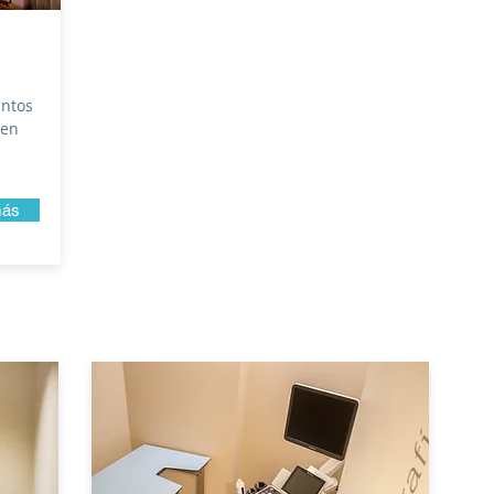
intos
 en
más